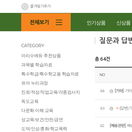
즐겨찾기추가
인기상품
신상품
질문과 답
CATEGORY
아리수에듀 추천상품
총 64건
과목별 학습자료
특수학급/특수학교용 학습자료
NO
유아 누리과정
64
[기타]
기타
진로/적성/직업교육/각종검사지
독도교육
63
[답변]
다문화 이해 교육
성교육/보건/안전/금연
62
[배송관련]
배
도덕/인성/훈화/학교폭력