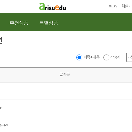
로그인
회원가
추천상품
특별상품
변
제목+내용
작성자
글제목
기타
송관련