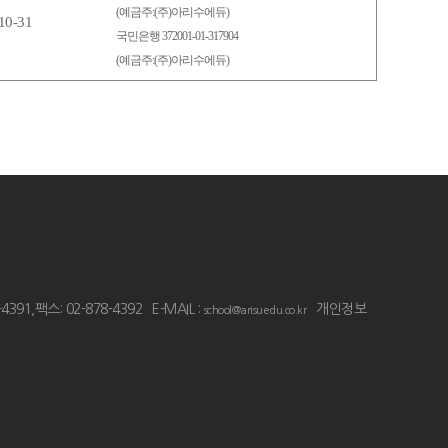
(예금주:(주)아리수에듀)
10-31
국민은행 372001-01-317904
(예금주:(주)아리수에듀)
4391,팩스: 02-878-4392
E-MAIL :
개인정보
school@arisuedu.co.kr