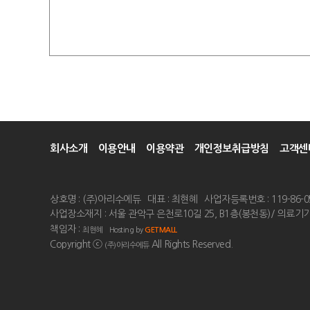
회사소개
이용안내
이용약관
개인정보취급방침
고객센
상호명 : (주)아리수에듀
대표 : 최현혜
사업자등록번호 : 119-86-0
사업장소재지 : 서울 관악구 은천로10길 25, B1층(봉천동)/ 의료기기
책임자 :
최현혜
Hosting by
GETMALL
Copyright ⓒ
All Rights Reserved.
(주)아리수에듀