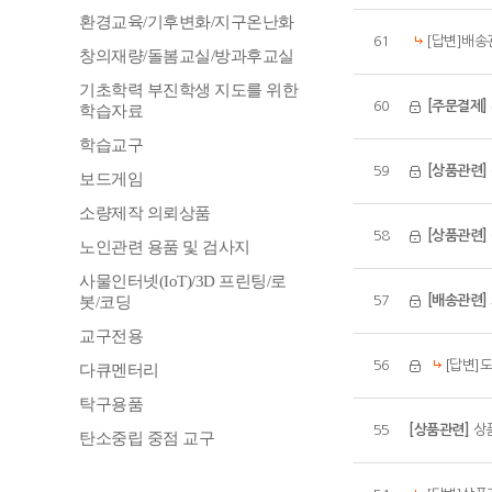
환경교육/기후변화/지구온난화
61
[답변]배송
창의재량/돌봄교실/방과후교실
기초학력 부진학생 지도를 위한
60
[주문결제]
학습자료
학습교구
59
[상품관련]
보드게임
소량제작 의뢰상품
58
[상품관련]
노인관련 용품 및 검사지
사물인터넷(IoT)/3D 프린팅/로
봇/코딩
57
[배송관련]
교구전용
56
[답변]
다큐멘터리
탁구용품
55
[상품관련]
상
탄소중립 중점 교구