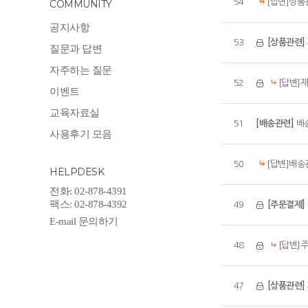
54
[답변]상품
COMMUNITY
공지사항
53
[상품관련]
질문과 답변
자주하는 질문
52
[답변]
이벤트
교육자료실
51
[배송관련]
배
사용후기 모음
50
[답변]배송
HELPDESK
전화: 02-878-4391
팩스: 02-878-4392
49
[주문결제]
E-mail 문의하기
48
[답변]
47
[상품관련]