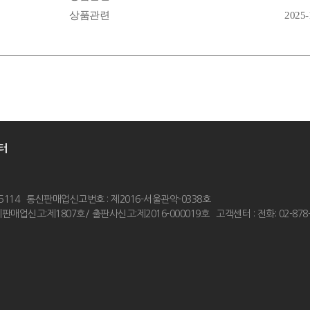
상품관련
2025-
터
5114
통신판매업신고번호 : 제2016-서울관악-0338호
판매업신고:제1807호/ 출판사신고:제2016-000019호
고객센터 : 전화: 02-878-